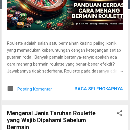
Roulette adalah salah satu permainan kasino paling ikonik
yang memadukan keberuntungan dengan ketegangan setiap
putaran roda . Banyak pemain bertanya-tanya: apakah ada
cara menang bermain roulette yang benar-benar efektif?
Jawabannya tidak sederhana. Roulette pada dasarnya adalah
permainan peluang—setiap putaran bersifat independen dan
hasil sebelumnya tidak mempengaruhi hasil berikutnya .
BACA SELENGKAPNYA
Posting Komentar
Namun, dengan pemahaman yang tepat tentang aturan,
pemilihan jenis taruhan, serta penerapan strategi yang
disiplin, Anda dapat meningkatkan peluang dan
Mengenal Jenis Taruhan Roulette
meminimalkan kerugian. Artikel ini akan mengupas tuntas
yang Wajib Dipahami Sebelum
berbagai pendekatan cerdas dalam cara menang bermain
Bermain
roulette . Pilih Medan Pertempuran: European Roulette vs