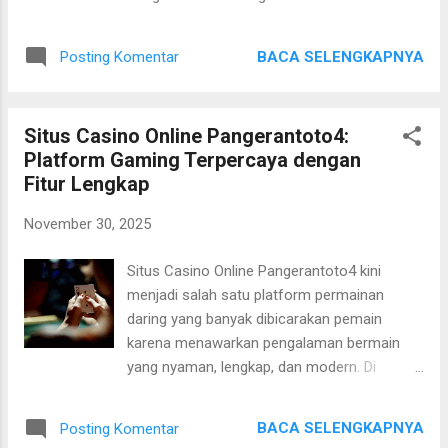
Pangerantoto4 , yang memungkinkan pemain
dan keseruan bermain melalui Live Streaming
merasakan suasana kasino secara langsung
Casino Pangerantoto4 , memungkinkan para
melalui dealer profesional. Apa Itu Roulette
BACA SELENGKAPNYA
Posting Komentar
pemain merasakan sensasi kasino nyata
Eropa? Roulette Eropa adalah versi roulette
langsung dari rumah. Artikel ini akan
yang paling banyak digunakan di kasino-
membahas berbagai keunggulan yang
kasino Eropa dan berbagai platform kasino
Situs Casino Online Pangerantoto4:
membuat Live Streaming Casino
o...
Platform Gaming Terpercaya dengan
Pangerantoto4 menjadi pilihan utama para
Fitur Lengkap
pecinta casino online. 1. Pengalaman
Bermain Real-Time yang Mendebarkan Salah
November 30, 2025
satu keunggulan utama Live Streaming
Casino Pangerantoto4 adalah
Situs Casino Online Pangerantoto4 kini
kemampuannya menghadirkan permainan
menjadi salah satu platform permainan
secara real-time. Pemain dapat melihat
daring yang banyak dibicarakan pemain
dealer profesional mengelola permainan
karena menawarkan pengalaman bermain
secara langsung, termasuk permainan
yang nyaman, lengkap, dan modern. Di
populer seperti blackjack, roulette, baccarat,
paragraf awal ini, keyword utama tersebut
dan sic bo. Interaksi real-time ini
menjadi fokus pembahasan untuk
memberikan sensasi seperti berada di kasino
BACA SELENGKAPNYA
Posting Komentar
menunjukkan bagaimana Pangerantoto4